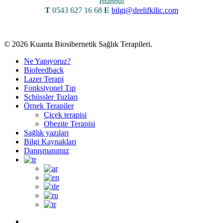
İstanbul
T
0543 627 16 68
E
bilgi@drelifkilic.com
© 2026 Kuanta Biosibernetik Sağlık Terapileri.
Close
Ne Yapıyoruz?
Menu
Biofeedback
Lazer Terapi
Fonksiyonel Tıp
Schüssler Tuzları
Örnek Terapiler
Çiçek terapisi
Obezite Terapisi
Sağlık yazıları
Bilgi Kaynakları
Danışmanımız
twitter