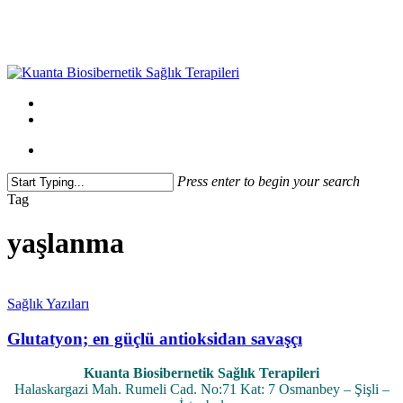
Skip
to
main
content
Menu
twitter
facebook
instagram
Menu
Press enter to begin your search
Close
Tag
Search
yaşlanma
Sağlık Yazıları
Glutatyon; en güçlü antioksidan savaşçı
Kuanta Biosibernetik Sağlık Terapileri
Halaskargazi Mah. Rumeli Cad. No:71 Kat: 7 Osmanbey – Şişli –