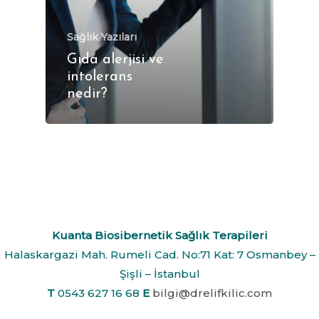
Sağlık Yazıları
Gıda alerjisi ve
intolerans
nedir?
Kuanta Biosibernetik Sağlık Terapileri
Halaskargazi Mah. Rumeli Cad. No:71 Kat: 7 Osmanbey –
Şişli – İstanbul
T
0543 627 16 68
E
bilgi@drelifkilic.com