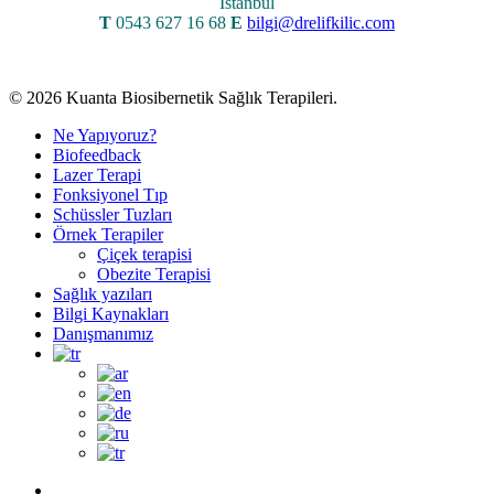
İstanbul
T
0543 627 16 68
E
bilgi@drelifkilic.com
© 2026 Kuanta Biosibernetik Sağlık Terapileri.
Close
Ne Yapıyoruz?
Menu
Biofeedback
Lazer Terapi
Fonksiyonel Tıp
Schüssler Tuzları
Örnek Terapiler
Çiçek terapisi
Obezite Terapisi
Sağlık yazıları
Bilgi Kaynakları
Danışmanımız
twitter