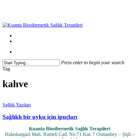
Skip
to
main
content
Menu
twitter
facebook
instagram
Menu
Press enter to begin your search
Close
Tag
Search
kahve
Sağlık Yazıları
Sağlıklı bir uyku için ipuçları
Kuanta Biosibernetik Sağlık Terapileri
Halaskargazi Mah. Rumeli Cad. No:71 Kat: 7 Osmanbey – Şişli –